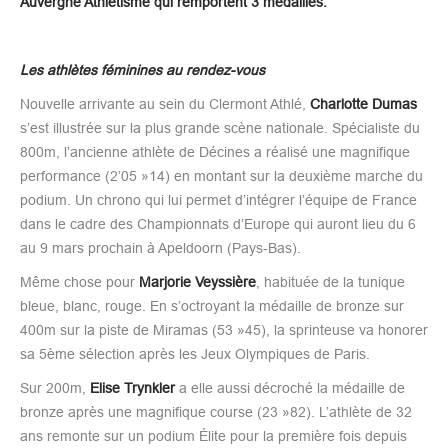
Auvergne Athlétisme qui remportent 3 médailles.
Les athlètes féminines au rendez-vous
Nouvelle arrivante au sein du Clermont Athlé,
Charlotte Dumas
s’est illustrée sur la plus grande scène nationale. Spécialiste du
800m, l’ancienne athlète de Décines a réalisé une magnifique
performance (2’05 »14) en montant sur la deuxième marche du
podium. Un chrono qui lui permet d’intégrer l’équipe de France
dans le cadre des Championnats d’Europe qui auront lieu du 6
au 9 mars prochain à Apeldoorn (Pays-Bas).
Même chose pour
Marjorie Veyssière
, habituée de la tunique
bleue, blanc, rouge. En s’octroyant la médaille de bronze sur
400m sur la piste de Miramas (53 »45), la sprinteuse va honorer
sa 5ème sélection après les Jeux Olympiques de Paris.
Sur 200m,
Elise Trynkler
a elle aussi décroché la médaille de
bronze après une magnifique course (23 »82). L’athlète de 32
ans remonte sur un podium Élite pour la première fois depuis