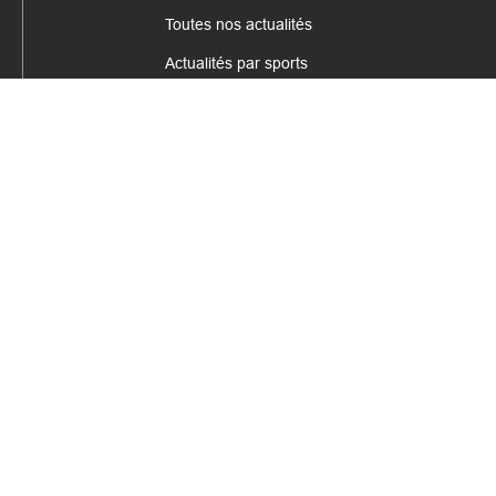
Toutes nos actualités
Actualités par sports
Résultats & Classement
CONTACT
fabrice.connord@clermont-sports.fr
06 41 47 77 78
17 Avenue de Russie, 63140 Châtel-Guyon
Mentions légales – C.G.U
C.G.V.
Espace annonceur
Gestion des cookies
Site internet réalisé par
COQPIT - Agence digitale