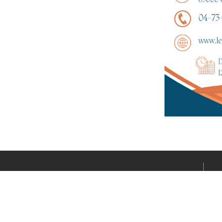
Le média sportif de l’actualité clermontoise réalisé par
Fabrice CONNORD. Soutenons notre territoire sportif
avec Clermont Sports.