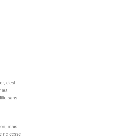
r, c’est
 les
ifie sans
ron, mais
te ne cesse