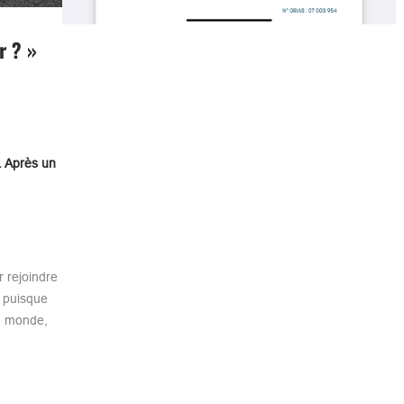
r ? »
. Après un
 rejoindre
, puisque
du monde,