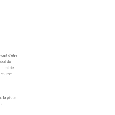
vant d’être
ébut de
nement de
e course
 le pilote
 se