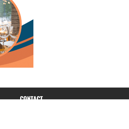
CONTACT
fabrice.connord@clermont-sports.fr
06 41 47 77 78