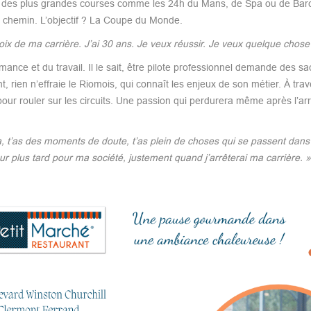
ur des plus grandes courses comme les 24h du Mans, de Spa ou de Bar
n chemin. L’objectif ? La Coupe du Monde.
oix de ma carrière. J’ai 30 ans. Je veux réussir. Je veux quelque chose
ce et du travail. Il le sait, être pilote professionnel demande des sacr
t, rien n’effraie le Riomois, qui connaît les enjeux de son métier. À tra
our rouler sur les circuits. Une passion qui perdurera même après l’arr
, t’as des moments de doute, t’as plein de choses qui se passent dans 
ur plus tard pour ma société, justement quand j’arrêterai ma carrière. »