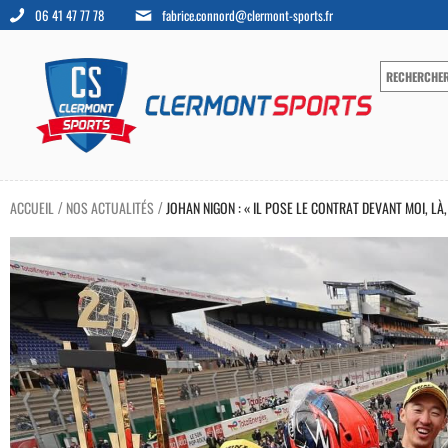
06 41 47 77 78
fabrice.connord@clermont-sports.fr
ACCUEIL
NOS ACTUALITÉS
JOHAN NIGON : « IL POSE LE CONTRAT DEVANT MOI, LÀ, 
/
/