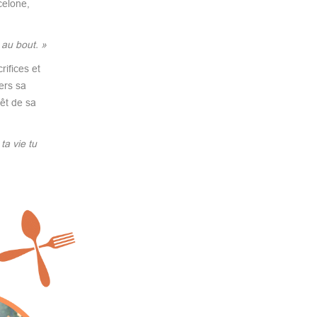
celone,
 au bout. »
ifices et
vers sa
êt de sa
ta vie tu