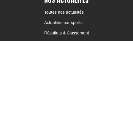
Toutes nos actualités
Actualités par sports
Résultats & Classement
CONTACT
fabrice.connord@clermont-sports.fr
06 41 47 77 78
17 Avenue de Russie, 63140 Châtel-Guyon
Mentions légales – C.G.U
C.G.V.
Espace annonceur
Gestion des cookies