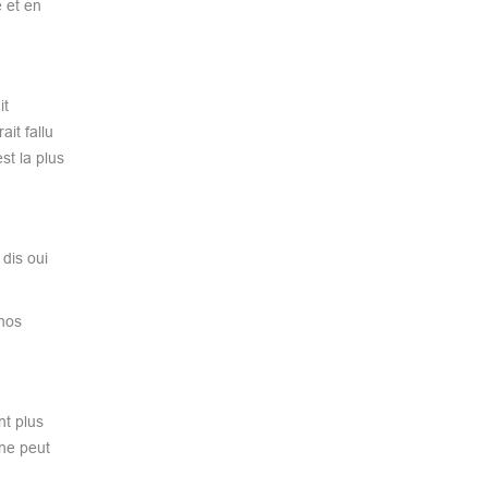
 et en
it
it fallu
st la plus
 dis oui
 nos
nt plus
ne peut