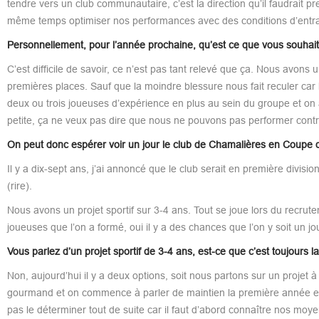
tendre vers un club communautaire, c’est la direction qu’il faudrait 
même temps optimiser nos performances avec des conditions d’entr
Personnellement, pour l’année prochaine, qu’est ce que vous souhait
C’est difficile de savoir, ce n’est pas tant relevé que ça. Nous avons u
premières places. Sauf que la moindre blessure nous fait reculer car 
deux ou trois joueuses d’expérience en plus au sein du groupe et on a
petite, ça ne veux pas dire que nous ne pouvons pas performer contres
On peut donc espérer voir un jour le club de Chamalières en Coupe 
Il y a dix-sept ans, j’ai annoncé que le club serait en première divisi
(rire).
Nous avons un projet sportif sur 3-4 ans. Tout se joue lors du recrute
joueuses que l’on a formé, oui il y a des chances que l’on y soit un jou
Vous parlez d’un projet sportif de 3-4 ans, est-ce que c’est toujours 
Non, aujourd’hui il y a deux options, soit nous partons sur un projet 
gourmand et on commence à parler de maintien la première année et
pas le déterminer tout de suite car il faut d’abord connaître nos moye