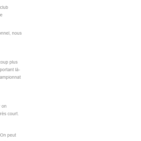
 club
re
onnel, nous
coup plus
portant là-
championnat
r on
rès court.
 On peut