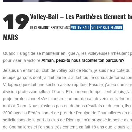
19
Volley-Ball – Les Panthères tiennent b
DE
CLERMONT-SPORTS
DANS
VOLLEY-BALL
VOLLEY-BALL FÉMININ
MARS
Quand il s’agit de se maintenir en ligue A, les volleyeuses n’hésitent
pour viser la victoire.
Atman, peux-tu nous raconter ton parcours?
Je suis un enfant du club de volley-ball de Riom, je suis né à côté d
équipe garçons dont j’ai fait partie. J’ai fait tout le cursus de format
Virlogeux qui était une section assez réputée. Ensuite, j’ai eu une si
division professionnelle à 17 ans. Et en même temps, j’entraînais, j’a
projet professionnel s’est construit autour de ça : devenir entraîneur d
mois à Riom. Nous n’avions pas eu de bons résultats et du coup, ils o
2000 avec la Fédération et de prendre l’équipe de Chamalières en nat
sollicitations de la part du club de Riom qui m’a proposé le poste d’
de Chamalières et j’en suis très content, ça fait 18 ans que je suis ici.