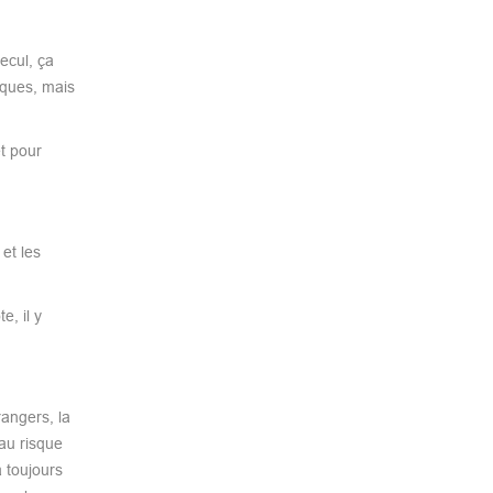
ecul, ça
sques, mais
et pour
et les
e, il y
rangers, la
au risque
 toujours