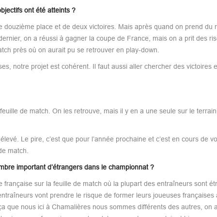
jectifs ont été atteints ?
une douzième place et de deux victoires. Mais après quand on prend du r
 dernier, on a réussi à gagner la coupe de France, mais on a prit des ri
atch près où on aurait pu se retrouver en play-down.
s, notre projet est cohérent. Il faut aussi aller chercher des victoires 
ille de match. On les retrouve, mais il y en a une seule sur le terrain 
élevé. Le pire, c’est que pour l’année prochaine et c’est en cours de vot
 de match.
nombre important d’étrangers dans le championnat ?
e française sur la feuille de match où la plupart des entraîneurs sont ét
entraîneurs vont prendre le risque de former leurs joueuses françaises 
 ça que nous ici à Chamalières nous sommes différents des autres, on a