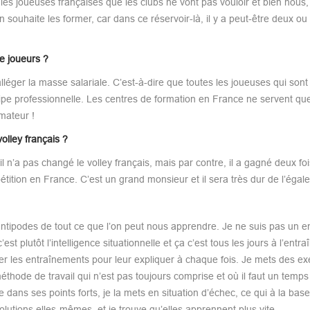
ue les joueuses françaises que les clubs ne vont pas vouloir et bien nous,
uhaite les former, car dans ce réservoir-là, il y a peut-être deux ou 
de joueurs ?
alléger la masse salariale. C’est-à-dire que toutes les joueuses qui son
uipe professionnelle. Les centres de formation en France ne servent que
rmateur !
olley français ?
il n’a pas changé le volley français, mais par contre, il a gagné deux foi
ition en France. C’est un grand monsieur et il sera très dur de l’égale
antipodes de tout ce que l’on peut nous apprendre. Je ne suis pas un e
t plutôt l’intelligence situationnelle et ça c’est tous les jours à l’entr
uper les entraînements pour leur expliquer à chaque fois. Je mets des ex
méthode de travail qui n’est pas toujours comprise et où il faut un temps
 dans ses points forts, je la mets en situation d’échec, ce qui à la base
solutions elles-mêmes, et je trouve qu’elles apprennent plus vite.