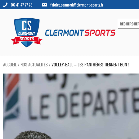
06 41 47 77 78
fabrice.connord@clermont-sports.fr
ACCUEIL
NOS ACTUALITÉS
VOLLEY-BALL – LES PANTHÈRES TIENNENT BON !
/
/