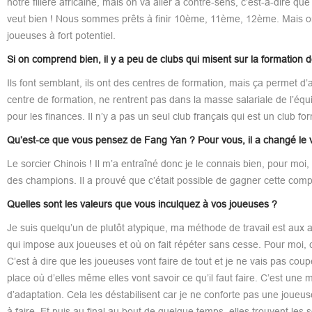
notre filière africaine, mais on va aller à contre-sens, c’est-à-dire q
veut bien ! Nous sommes prêts à finir 10ème, 11ème, 12ème. Mais on so
joueuses à fort potentiel.
Si on comprend bien, il y a peu de clubs qui misent sur la formation 
Ils font semblant, ils ont des centres de formation, mais ça permet d’
centre de formation, ne rentrent pas dans la masse salariale de l’éq
pour les finances. Il n’y a pas un seul club français qui est un club fo
Qu’est-ce que vous pensez de Fang Yan ? Pour vous, il a changé le v
Le sorcier Chinois ! Il m’a entraîné donc je le connais bien, pour moi, 
des champions. Il a prouvé que c’était possible de gagner cette compét
Quelles sont les valeurs que vous inculquez à vos joueuses ?
Je suis quelqu’un de plutôt atypique, ma méthode de travail est aux 
qui impose aux joueuses et où on fait répéter sans cesse. Pour moi, c’es
C’est à dire que les joueuses vont faire de tout et je ne vais pas co
place où d’elles même elles vont savoir ce qu’il faut faire. C’est une 
d’adaptation. Cela les déstabilisent car je ne conforte pas une joueuse
à faire. Et puis au final au bout de quelque temps, elles trouvent les 