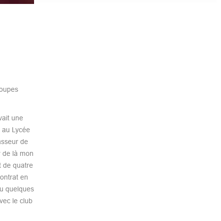
roupes
vait une
n au Lycée
passeur de
r de là mon
t de quatre
ontrat en
eu quelques
vec le club