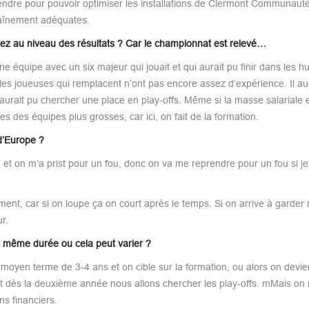
prendre pour pouvoir optimiser les installations de Clermont Communauté
aînement adéquates.
ez au niveau des résultats ? Car le championnat est relevé…
ne équipe avec un six majeur qui jouait et qui aurait pu finir dans les hu
les joueuses qui remplacent n’ont pas encore assez d’expérience. Il aura
urait pu chercher une place en play-offs. Même si la masse salariale e
 des équipes plus grosses, car ici, on fait de la formation.
d’Europe ?
on et on m’a prist pour un fou, donc on va me reprendre pour un fou si je
ment, car si on loupe ça on court après le temps. Si on arrive à garder
r.
la même durée ou cela peut varier ?
à moyen terme de 3-4 ans et on cible sur la formation, ou alors on devie
 dès la deuxième année nous allons chercher les play-offs. mMais on 
ns financiers.