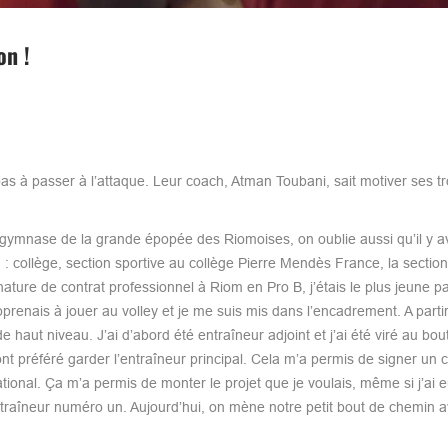
on !
 pas à passer à l’attaque. Leur coach, Atman Toubani, sait motiver ses t
u gymnase de la grande épopée des Riomoises, on oublie aussi qu’il y a
ion : collège, section sportive au collège Pierre Mendès France, la sectio
gnature de contrat professionnel à Riom en Pro B, j’étais le plus jeune 
pprenais à jouer au volley et je me suis mis dans l’encadrement. A parti
e haut niveau. J’ai d’abord été entraîneur adjoint et j’ai été viré au bou
nt préféré garder l’entraîneur principal. Cela m’a permis de signer un c
ional. Ça m’a permis de monter le projet que je voulais, même si j’ai 
entraîneur numéro un. Aujourd’hui, on mène notre petit bout de chemin a