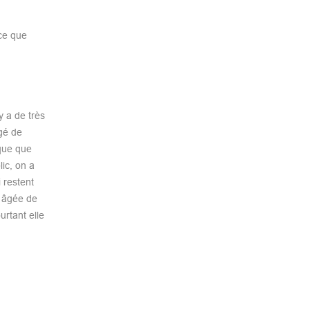
 ce que
y a de très
gé de
rque que
ic, on a
i restent
t âgée de
urtant elle