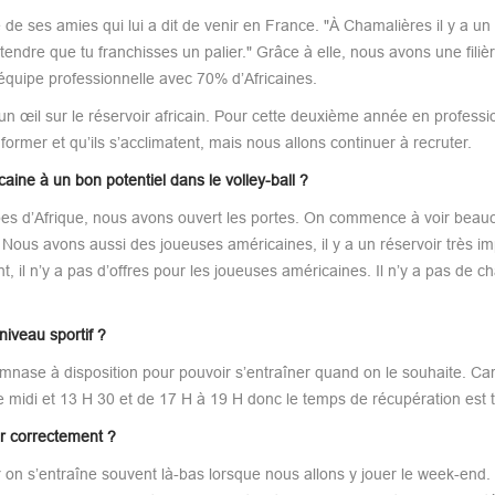
ne de ses amies qui lui a dit de venir en France. "À Chamalières il y a un
attendre que tu franchisses un palier." Grâce à elle, nous avons une filiè
 équipe professionnelle avec 70% d’Africaines.
un œil sur le réservoir africain. Pour cette deuxième année en professi
 former et qu’ils s’acclimatent, mais nous allons continuer à recruter.
caine à un bon potentiel dans le volley-ball ?
 coupes d’Afrique, nous avons ouvert les portes. On commence à voir beau
 Nous avons aussi des joueuses américaines, il y a un réservoir très im
ent, il n’y a pas d’offres pour les joueuses américaines. Il n’y a pas de 
niveau sportif ?
 gymnase à disposition pour pouvoir s’entraîner quand on le souhaite. Ca
e midi et 13 H 30 et de 17 H à 19 H donc le temps de récupération est t
er correctement ?
r on s’entraîne souvent là-bas lorsque nous allons y jouer le week-end.