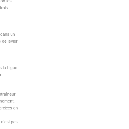
 on les
trois
t dans un
 de levier
s la Ligue
r.
ntraîneur
aînement.
ercices en
 n’est pas