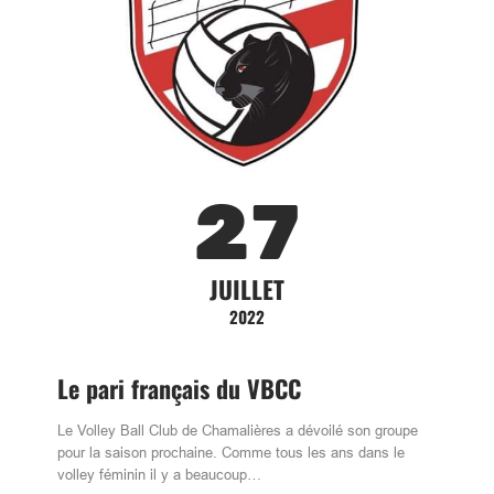
27
JUILLET
2022
Le pari français du VBCC
Le Volley Ball Club de Chamalières a dévoilé son groupe
pour la saison prochaine. Comme tous les ans dans le
volley féminin il y a beaucoup…