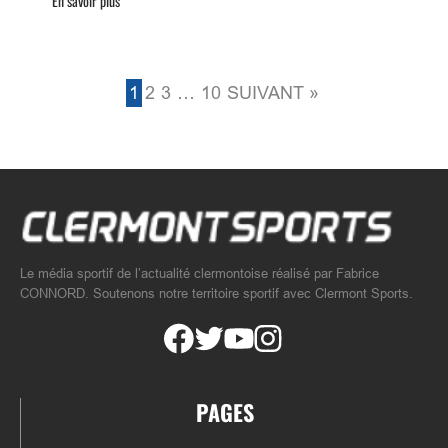
En savoir plus
1
2
3
…
10
SUIVANT »
Le média sportif de l’actualité clermontoise réalisé par Fabrice
CONNORD. Soutenons notre territoire sportif avec Clermont Sports.
PAGES