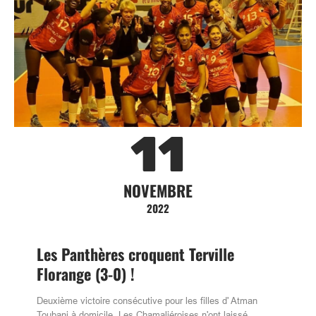
11
NOVEMBRE
2022
Les Panthères croquent Terville
Florange (3-0) !
Deuxième victoire consécutive pour les filles d' Atman
Toubani à domicile. Les Chamaliéroises n'ont laissé