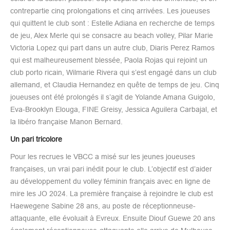
contrepartie cinq prolongations et cinq arrivées. Les joueuses
qui quittent le club sont : Estelle Adiana en recherche de temps
de jeu, Alex Merle qui se consacre au beach volley, Pilar Marie
Victoria Lopez qui part dans un autre club, Diaris Perez Ramos
qui est malheureusement blessée, Paola Rojas qui rejoint un
club porto ricain, Wilmarie Rivera qui s’est engagé dans un club
allemand, et Claudia Hernandez en quête de temps de jeu. Cinq
joueuses ont été prolongés il s’agit de Yolande Amana Guigolo,
Eva-Brooklyn Elouga, FINE Greisy, Jessica Aguilera Carbajal, et
la libéro française Manon Bernard.
Un pari tricolore
Pour les recrues le VBCC a misé sur les jeunes joueuses
françaises, un vrai pari inédit pour le club. L’objectif est d’aider
au développement du volley féminin français avec en ligne de
mire les JO 2024. La première française à rejoindre le club est
Haewegene Sabine 28 ans, au poste de réceptionneuse-
attaquante, elle évoluait à Evreux. Ensuite Diouf Guewe 20 ans