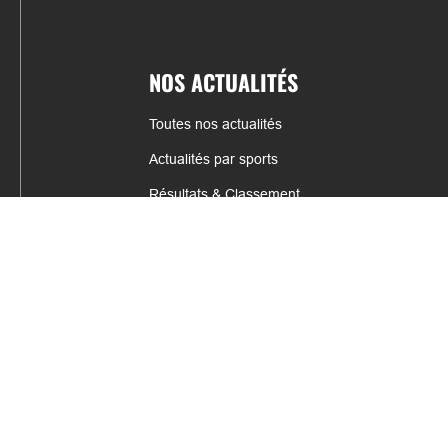
NOS ACTUALITÉS
Toutes nos actualités
Actualités par sports
Résultats & Classement
CONTACT
fabrice.connord@clermont-sports.fr
06 41 47 77 78
17 Avenue de Russie, 63140 Châtel-Guyon
Mentions légales – C.G.U