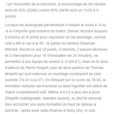
: sur l’ensemble de la rencontre, le pourcentage de tirs réussis
sera de 33% (22/66) contre 50% (28/56 dont un 11/23 à 3-
points).
Lorsque les Auvergnats parviendront à réduire le score à -5 ou
-6 à n’importe quel moment du match, Denain réussira toujours
à inscrire un tir primé pour reprendre un net avantage, comme
cela a été le cas à la 35’ : le panier du meneur Kwamain
Mitchell, discret ce soir (9 points, 3 rebonds, 2 passes décisives
et 2 interceptions pour 10 d’évaluation en 24 minutes), va
permettre à son équipe de revenir à -5 (66-61), mais un tir venu
d’ailleurs de Pierric Poupet, suivi de deux paniers de Thomas
Bropleh qui vont redonner un avantage conséquent au club
nordiste (74-61 à la 37’). En finissant sur ce score de 78-65, la
formation vichysso-clermontoise va ainsi regretter son début de
match complétement raté. Même si il n’y a plus rien à jouer
(Playoffs inatteignable, maintien assuré), la JAVCM aimerait
bien accrocher une autre formation du haut de tableau à
domicile : après avoir battu Roanne à Vichy (2e), le club