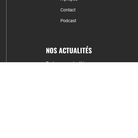
Contact
Podcast
NOS ACTUALITÉS
Toutes nos actualités
Actualités par sports
Résultats & Classement
CONTACT
fabrice.connord@clermont-sports.fr