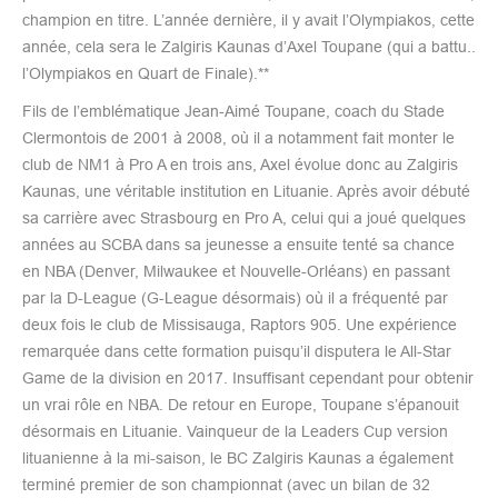
champion en titre. L’année dernière, il y avait l’Olympiakos, cette
année, cela sera le Zalgiris Kaunas d’Axel Toupane (qui a battu..
l’Olympiakos en Quart de Finale).**
Fils de l’emblématique Jean-Aimé Toupane, coach du Stade
Clermontois de 2001 à 2008, où il a notamment fait monter le
club de NM1 à Pro A en trois ans, Axel évolue donc au Zalgiris
Kaunas, une véritable institution en Lituanie. Après avoir débuté
sa carrière avec Strasbourg en Pro A, celui qui a joué quelques
années au SCBA dans sa jeunesse a ensuite tenté sa chance
en NBA (Denver, Milwaukee et Nouvelle-Orléans) en passant
par la D-League (G-League désormais) où il a fréquenté par
deux fois le club de Missisauga, Raptors 905. Une expérience
remarquée dans cette formation puisqu’il disputera le All-Star
Game de la division en 2017. Insuffisant cependant pour obtenir
un vrai rôle en NBA. De retour en Europe, Toupane s’épanouit
désormais en Lituanie. Vainqueur de la Leaders Cup version
lituanienne à la mi-saison, le BC Zalgiris Kaunas a également
terminé premier de son championnat (avec un bilan de 32