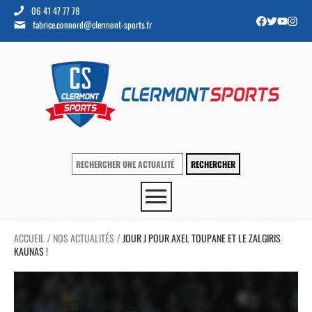
06 41 47 77 78
fabrice.connord@clermont-sports.fr
ACCUEIL
NOS ACTUALITÉS
JOUR J POUR AXEL TOUPANE ET LE ZALGIRIS
/
/
KAUNAS !