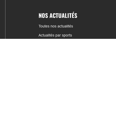
NOS ACTUALITÉS
Toutes nos actualités
Actualités par sports
Résultats & Classement
CONTACT
fabrice.connord@clermont-sports.fr
06 41 47 77 78
17 Avenue de Russie, 63140 Châtel-Guyon
Mentions légales – C.G.U
C.G.V.