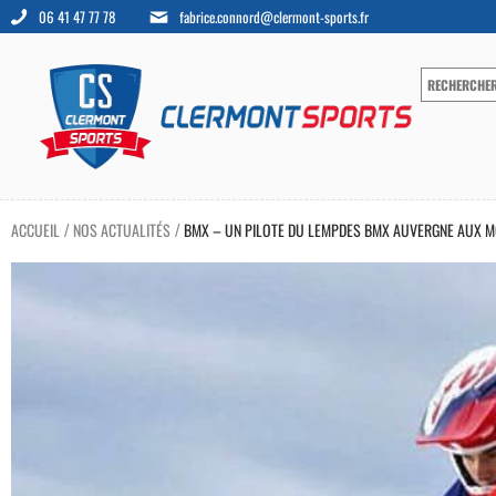
06 41 47 77 78
fabrice.connord@clermont-sports.fr
ACCUEIL
NOS ACTUALITÉS
BMX – UN PILOTE DU LEMPDES BMX AUVERGNE AUX 
/
/