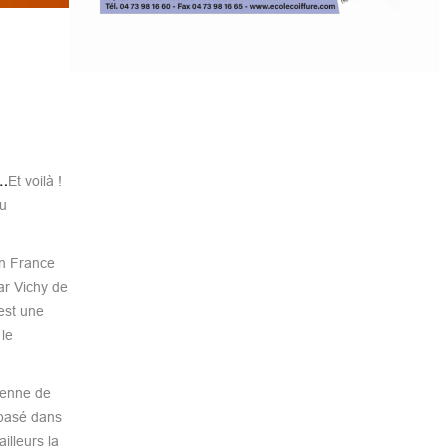
s…
Et voilà !
u
en France
ar Vichy de
est une
 le
yenne de
(basé dans
illeurs la