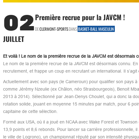
02
Première recrue pour la JAVCM !
DE
CLERMONT-SPORTS
DANS
BASKET-BALL MASCULIN
JUILLET
Et voilà ! Le nom de la première recrue de la JAVCM est désormais 
Le nom de la première recrue de la JAVCM est désormais connu. En 
recrutement, et frappe un coup en recrutant un international. Il s’agi
Actuellement avec son pays (le Cameroun) pour qualifier son pays
comme Jérémy Nzeulie (ex Châlon, néo Strasbourgeois), Benoit Mbala
2013 à 2014). Sélectionné par Jean-Denys Choulet, qui a donc la doub
rotation solide, jouant en moyenne 15 minutes par match, pour 6 points
capitaine de cette sélection.
Formé aux USA, où il a joué en NCAA avec Wake Forest et Townson du
13,9 points et 8,6 rebonds. Pour lancer sa carrière professionnelle, i
le ville de Logrono), un championnat réputé par son intensité physique