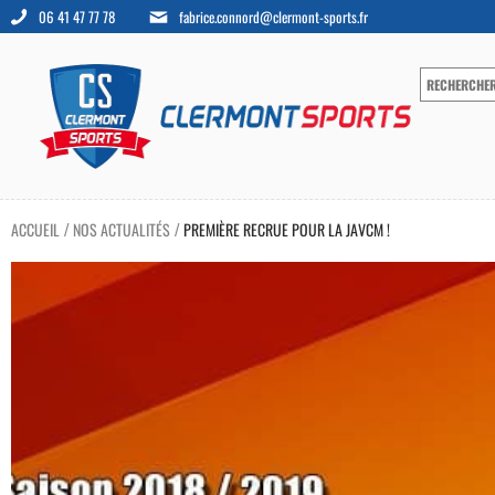
06 41 47 77 78
fabrice.connord@clermont-sports.fr
ACCUEIL
NOS ACTUALITÉS
PREMIÈRE RECRUE POUR LA JAVCM !
/
/