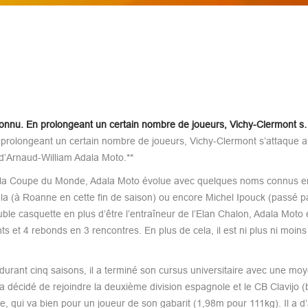
connu. En prolongeant un certain nombre de joueurs, Vichy-Clermont 
prolongeant un certain nombre de joueurs, Vichy-Clermont s’attaque a
t d’Arnaud-William Adala Moto.**
 à la Coupe du Monde, Adala Moto évolue avec quelques noms connus 
 (à Roanne en cette fin de saison) ou encore Michel Ipouck (passé p
le casquette en plus d’être l’entraîneur de l’Elan Chalon, Adala Moto 
 et 4 rebonds en 3 rencontres. En plus de cela, il est ni plus ni moins
rant cinq saisons, il a terminé son cursus universitaire avec une mo
l a décidé de rejoindre la deuxième division espagnole et le CB Clavijo 
, qui va bien pour un joueur de son gabarit (1,98m pour 111kg). Il a d’a