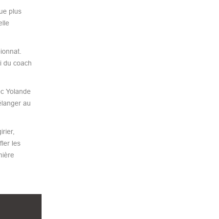
ue plus
lle
ionnat.
ri du coach
ec Yolande
élanger au
rier,
ler les
mière