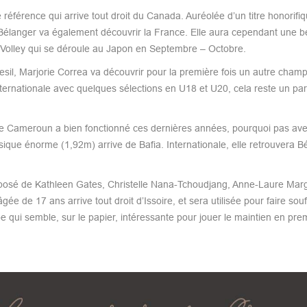
référence qui arrive tout droit du Canada. Auréolée d’un titre honorifiq
, Bélanger va également découvrir la France. Elle aura cependant une be
 Volley qui se déroule au Japon en Septembre – Octobre.
esil, Marjorie Correa va découvrir pour la première fois un autre champ
nternationale avec quelques sélections en U18 et U20, cela reste un pa
e Cameroun a bien fonctionné ces dernières années, pourquoi pas av
ique énorme (1,92m) arrive de Bafia. Internationale, elle retrouvera B
mposé de Kathleen Gates, Christelle Nana-Tchoudjang, Anne-Laure Margi
 de 17 ans arrive tout droit d’Issoire, et sera utilisée pour faire souff
 qui semble, sur le papier, intéressante pour jouer le maintien en pre