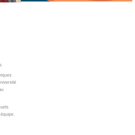
s.
elques
niversité
au
quets
 équipe.