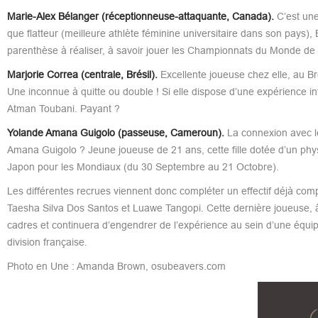
Marie-Alex Bélanger (réceptionneuse-attaquante, Canada).
C’est une 
que flatteur (meilleure athlète féminine universitaire dans son pays)
parenthèse à réaliser, à savoir jouer les Championnats du Monde de
Marjorie Correa (centrale, Brésil).
Excellente joueuse chez elle, au Br
Une inconnue à quitte ou double ! Si elle dispose d’une expérience i
Atman Toubani. Payant ?
Yolande Amana Guigolo (passeuse, Cameroun).
La connexion avec l
Amana Guigolo ? Jeune joueuse de 21 ans, cette fille dotée d’un phys
Japon pour les Mondiaux (du 30 Septembre au 21 Octobre).
Les différentes recrues viennent donc compléter un effectif déjà co
Taesha Silva Dos Santos et Luawe Tangopi. Cette dernière joueuse, âgée
cadres et continuera d’engendrer de l’expérience au sein d’une équipe
division française.
Photo en Une : Amanda Brown, osubeavers.com