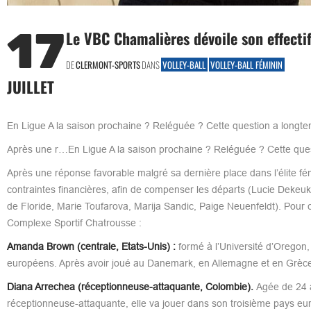
17
Le VBC Chamalières dévoile son effecti
DE
CLERMONT-SPORTS
DANS
VOLLEY-BALL
VOLLEY-BALL FÉMININ
JUILLET
En Ligue A la saison prochaine ? Reléguée ? Cette question a longt
Après une r…En Ligue A la saison prochaine ? Reléguée ? Cette ques
Après une réponse favorable malgré sa dernière place dans l’élite f
contraintes financières, afin de compenser les départs (Lucie Dekeu
de Floride, Marie Toufarova, Marija Sandic, Paige Neuenfeldt). Pour c
Complexe Sportif Chatrousse :
Amanda Brown (centrale, Etats-Unis) :
formé à l’Université d’Oregon
européens. Après avoir joué au Danemark, en Allemagne et en Grèce,
Diana Arrechea (réceptionneuse-attaquante, Colombie).
Agée de 24 a
réceptionneuse-attaquante, elle va jouer dans son troisième pays eur