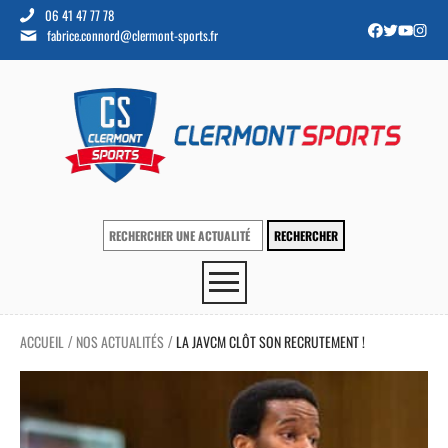
06 41 47 77 78
fabrice.connord@clermont-sports.fr
ACCUEIL
NOS ACTUALITÉS
LA JAVCM CLÔT SON RECRUTEMENT !
/
/