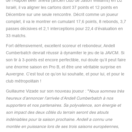
de l’Hapoel Beer Sheva (ancien club de Jason Williams) en D2
Israël, il va aligner les cartons dont 37 points et 12 points en
Décembre sur une seule rencontre. Décrit comme un joueur
complet, il va le montrer en cumulant 17,6 points, 8 rebonds, 3,7
passes décisives et 2,1 interceptions pour 22,4 d’évaluation en
33 matchs.
Fort défensivement, excellent scoreur et rebondeur, Andell
Cumberbatch devrait réussir à dynamiter le jeu de la JAVCM. Si
son tir à 3-points est encore perfectible, nul doute qu’il peut faire
une énorme saison en Pro B, et être une véritable surprise en
Auvergne. C’est tout ce qu’on lui souhaite, et pour lui, et pour le
club métropolitain !
Guillaume Vizade sur son nouveau joueur : "
Nous sommes très
heureux d’annoncer l’arrivée d’Andell Cumberbatch à nos
supporters et nos partenaires. Sa polyvalence, son énergie et
son impact des deux côtés du terrain seront des atouts
indéniables pour la saison prochaine. Andell a connu une
montée en puissance lors de ses trois saisons européennes,