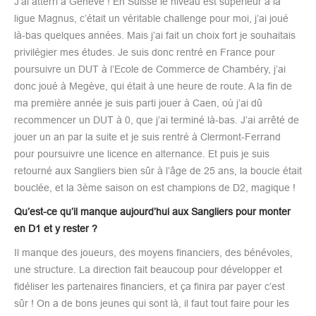
J’ai atterri à Genève ! En Suisse le niveau est supérieur à la
ligue Magnus, c’était un véritable challenge pour moi, j’ai joué
là-bas quelques années. Mais j’ai fait un choix fort je souhaitais
privilégier mes études. Je suis donc rentré en France pour
poursuivre un DUT à l’Ecole de Commerce de Chambéry, j’ai
donc joué à Megève, qui était à une heure de route. A la fin de
ma première année je suis parti jouer à Caen, où j’ai dû
recommencer un DUT à 0, que j’ai terminé là-bas. J’ai arrêté de
jouer un an par la suite et je suis rentré à Clermont-Ferrand
pour poursuivre une licence en alternance. Et puis je suis
retourné aux Sangliers bien sûr à l’âge de 25 ans, la boucle était
bouclée, et la 3ème saison on est champions de D2, magique !
Qu’est-ce qu’il manque aujourd’hui aux Sangliers pour monter
en D1 et y rester ?
Il manque des joueurs, des moyens financiers, des bénévoles,
une structure. La direction fait beaucoup pour développer et
fidéliser les partenaires financiers, et ça finira par payer c’est
sûr ! On a de bons jeunes qui sont là, il faut tout faire pour les