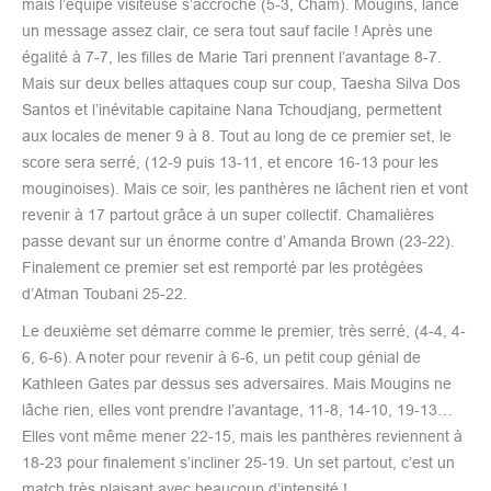
mais l’équipe visiteuse s’accroche (5-3, Cham). Mougins, lance
un message assez clair, ce sera tout sauf facile ! Après une
égalité à 7-7, les filles de Marie Tari prennent l’avantage 8-7.
Mais sur deux belles attaques coup sur coup, Taesha Silva Dos
Santos et l’inévitable capitaine Nana Tchoudjang, permettent
aux locales de mener 9 à 8. Tout au long de ce premier set, le
score sera serré, (12-9 puis 13-11, et encore 16-13 pour les
mouginoises). Mais ce soir, les panthères ne lâchent rien et vont
revenir à 17 partout grâce à un super collectif. Chamalières
passe devant sur un énorme contre d’ Amanda Brown (23-22).
Finalement ce premier set est remporté par les protégées
d’Atman Toubani 25-22.
Le deuxième set démarre comme le premier, très serré, (4-4, 4-
6, 6-6). A noter pour revenir à 6-6, un petit coup génial de
Kathleen Gates par dessus ses adversaires. Mais Mougins ne
lâche rien, elles vont prendre l’avantage, 11-8, 14-10, 19-13…
Elles vont même mener 22-15, mais les panthères reviennent à
18-23 pour finalement s’incliner 25-19. Un set partout, c’est un
match très plaisant avec beaucoup d’intensité !