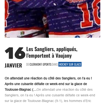
16
Les Sangliers, appliqués,
l’emportent à Vaujany
JANVIER
DE
CLERMONT-SPORTS
DANS
HOCKEY SUR GLACE
On attendait une réaction du côté des Sangliers, on l’a eu !
Après une cuisante défaite ce week-end sur la glace de
Toulouse-Blagnac (…
On attendait une réaction du côté des
Sangliers, on l’a eu ! Après une cuisante défaite ce week-end
sur la glace de Toulouse-Blagnac (9-1), les hommes d’Eric