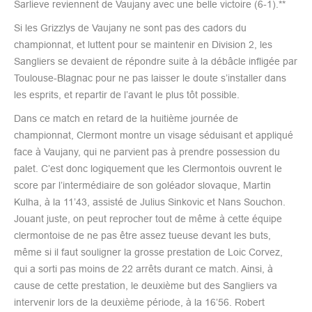
Sarlieve reviennent de Vaujany avec une belle victoire (6-1).**
Si les Grizzlys de Vaujany ne sont pas des cadors du
championnat, et luttent pour se maintenir en Division 2, les
Sangliers se devaient de répondre suite à la débâcle infligée par
Toulouse-Blagnac pour ne pas laisser le doute s’installer dans
les esprits, et repartir de l’avant le plus tôt possible.
Dans ce match en retard de la huitième journée de
championnat, Clermont montre un visage séduisant et appliqué
face à Vaujany, qui ne parvient pas à prendre possession du
palet. C’est donc logiquement que les Clermontois ouvrent le
score par l’intermédiaire de son goléador slovaque, Martin
Kulha, à la 11’43, assisté de Julius Sinkovic et Nans Souchon.
Jouant juste, on peut reprocher tout de même à cette équipe
clermontoise de ne pas être assez tueuse devant les buts,
même si il faut souligner la grosse prestation de Loic Corvez,
qui a sorti pas moins de 22 arrêts durant ce match. Ainsi, à
cause de cette prestation, le deuxième but des Sangliers va
intervenir lors de la deuxième période, à la 16’56. Robert