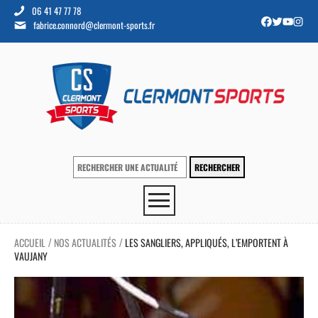
06 41 47 77 78
fabrice.connord@clermont-sports.fr
ACCUEIL
NOS ACTUALITÉS
LES SANGLIERS, APPLIQUÉS, L’EMPORTENT À
/
/
VAUJANY