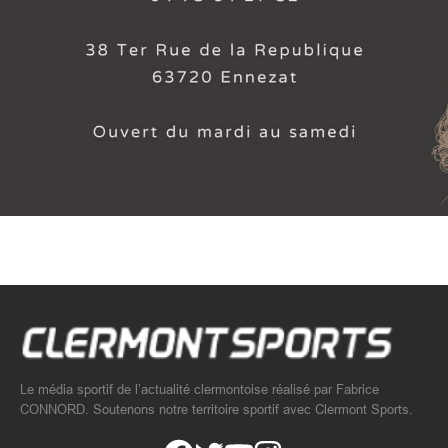
Le média sportif de l’actualité clermontoise réalisé par Fabrice
CONNORD. Soutenons notre territoire sportif avec Clermont Sports.