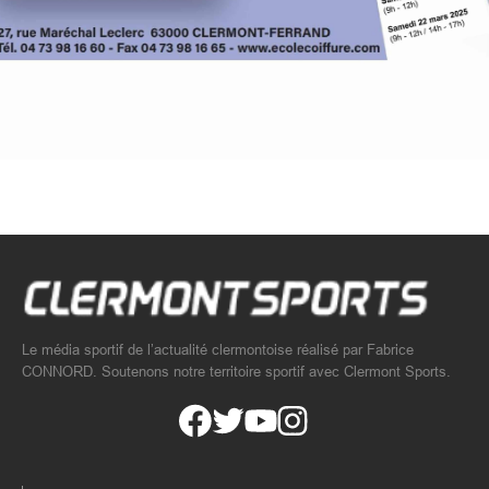
Le média sportif de l’actualité clermontoise réalisé par Fabrice
CONNORD. Soutenons notre territoire sportif avec Clermont Sports.