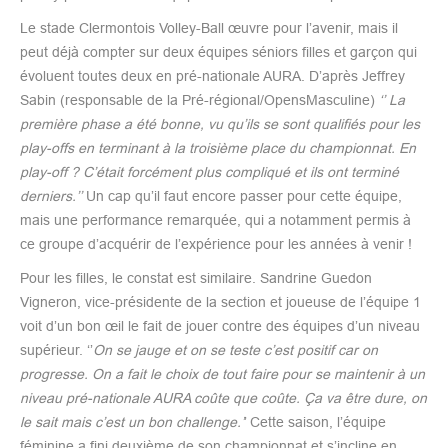
Le stade Clermontois Volley-Ball œuvre pour l’avenir, mais il
peut déjà compter sur deux équipes séniors filles et garçon qui
évoluent toutes deux en pré-nationale AURA. D’après Jeffrey
Sabin (responsable de la Pré-régional/OpensMasculine)
‘’
La
première phase a été bonne, vu qu’ils se sont qualifiés pour les
play-offs en terminant à la troisième place du championnat. En
play-off ? C’était forcément plus compliqué et ils ont terminé
derniers.’’
Un cap qu’il faut encore passer pour cette équipe,
mais une performance remarquée, qui a notamment permis à
ce groupe d’acquérir de l’expérience pour les années à venir !
Pour les filles, le constat est similaire. Sandrine Guedon
Vigneron, vice-présidente de la section et joueuse de l’équipe 1
voit d’un bon œil le fait de jouer contre des équipes d’un niveau
supérieur. ‘’
On se jauge et on se teste c’est positif car on
progresse. On a fait le choix de tout faire pour se maintenir à un
niveau pré-nationale AURA coûte que coûte. Ça va être dure, on
le sait mais c’est un bon challenge.’
’ Cette saison, l’équipe
féminine a fini deuxième de son championnat et s’incline en