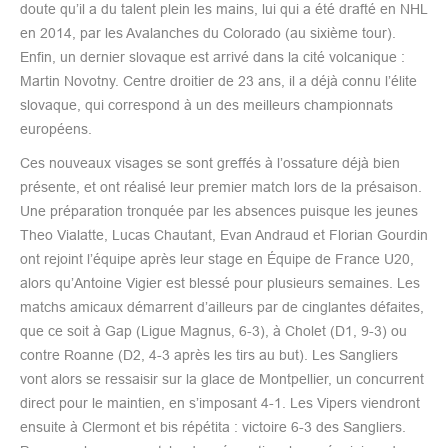
doute qu’il a du talent plein les mains, lui qui a été drafté en NHL
en 2014, par les Avalanches du Colorado (au sixième tour).
Enfin, un dernier slovaque est arrivé dans la cité volcanique :
Martin Novotny. Centre droitier de 23 ans, il a déjà connu l’élite
slovaque, qui correspond à un des meilleurs championnats
européens.
Ces nouveaux visages se sont greffés à l’ossature déjà bien
présente, et ont réalisé leur premier match lors de la présaison.
Une préparation tronquée par les absences puisque les jeunes
Theo Vialatte, Lucas Chautant, Evan Andraud et Florian Gourdin
ont rejoint l’équipe après leur stage en Équipe de France U20,
alors qu’Antoine Vigier est blessé pour plusieurs semaines. Les
matchs amicaux démarrent d’ailleurs par de cinglantes défaites,
que ce soit à Gap (Ligue Magnus, 6-3), à Cholet (D1, 9-3) ou
contre Roanne (D2, 4-3 après les tirs au but). Les Sangliers
vont alors se ressaisir sur la glace de Montpellier, un concurrent
direct pour le maintien, en s’imposant 4-1. Les Vipers viendront
ensuite à Clermont et bis répétita : victoire 6-3 des Sangliers.