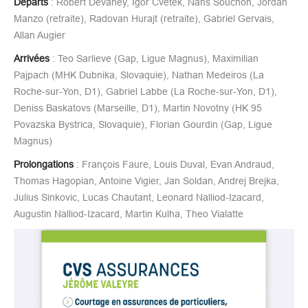
Départs
: Robert Devaney, Igor Cvetek, Nans Souchon, Jordan
Manzo (retraite), Radovan Hurajt (retraite), Gabriel Gervais,
Allan Augier
Arrivées
: Teo Sarlieve (Gap, Ligue Magnus), Maximilian
Pajpach (MHK Dubnika, Slovaquie), Nathan Medeiros (La
Roche-sur-Yon, D1), Gabriel Labbe (La Roche-sur-Yon, D1),
Deniss Baskatovs (Marseille, D1), Martin Novotny (HK 95
Povazska Bystrica, Slovaquie), Florian Gourdin (Gap, Ligue
Magnus)
Prolongations
: François Faure, Louis Duval, Evan Andraud,
Thomas Hagopian, Antoine Vigier, Jan Soldan, Andrej Brejka,
Julius Sinkovic, Lucas Chautant, Leonard Nalliod-Izacard,
Augustin Nalliod-Izacard, Martin Kulha, Theo Vialatte