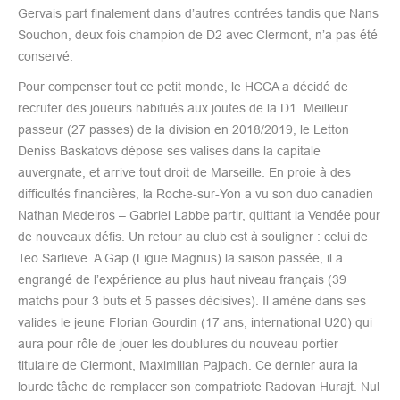
Gervais part finalement dans d’autres contrées tandis que Nans
Souchon, deux fois champion de D2 avec Clermont, n’a pas été
conservé.
Pour compenser tout ce petit monde, le HCCA a décidé de
recruter des joueurs habitués aux joutes de la D1. Meilleur
passeur (27 passes) de la division en 2018/2019, le Letton
Deniss Baskatovs dépose ses valises dans la capitale
auvergnate, et arrive tout droit de Marseille. En proie à des
difficultés financières, la Roche-sur-Yon a vu son duo canadien
Nathan Medeiros – Gabriel Labbe partir, quittant la Vendée pour
de nouveaux défis. Un retour au club est à souligner : celui de
Teo Sarlieve. A Gap (Ligue Magnus) la saison passée, il a
engrangé de l’expérience au plus haut niveau français (39
matchs pour 3 buts et 5 passes décisives). Il amène dans ses
valides le jeune Florian Gourdin (17 ans, international U20) qui
aura pour rôle de jouer les doublures du nouveau portier
titulaire de Clermont, Maximilian Pajpach. Ce dernier aura la
lourde tâche de remplacer son compatriote Radovan Hurajt. Nul