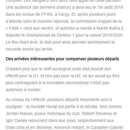
comptes. Les Sangliers vont alors faire appel de cette décision.
Une audience (de dernière chance) a ainsi lieu le 1er août 2019
dans les locaux de FFHG, à Cergy. Et, après plusieurs jours
d’attente sans la moindre réponse, la commission d’appel de la
« Fédé » rend son verdict, et autorise la bande à Martin Kulha à
disputer le championnat de Division 1 pour la saison 2019/2020.
Le flou étant levé, le club peut ainsi aborder sereinement la
nouvelle année qui arrive.
Des arrivées intéressantes pour compenser plusieurs départs
D’autant plus que le staff auvergnat avait déjà bouclé son
effectif pour la D1, et non pas pour la D2, ce qui aurait pu être
plus contraignant si la formation clermontoise n’était pas
autorisée à monter.
Au niveau de l’effectif, plusieurs départs importants sont à
souligner : la muraille Hurajt est partie à la retraite, tout comme
Jordan Manzo, joueur historique du club. Robert Devaney et
Igor Cvetek retournent dans leur pays, respectivement aux
Etats-Unis et en Slovenie. Annoncé restant, le Canadien Gabriel