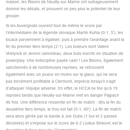
maison, les Bisons de Neuilly-sur-Marne ont outrageusement
dominé les débats, et prouvent un peu plus le potentiel de leur
groupe.
Si les Auvergnats ouvrent tout de même le score par
l’intermédiaire de la légende slovaque Martin Kuhla (0-1, 5′), les
locaux parviennent à égaliser, puis à prendre l’avantage avant la
fin du premier tiers temps (2-1). Les buteurs sont Valere
Vrielynck et Jeremi Janneteau, deux buts inscrits en situation de
powerplay. Une indiscipline payée cash ! Les Bisons, également
sanctionnés à de nombreuses reprises, se retrouvent
également avec un joueur en moins sur la glace, qui ne sera
pas forcément profitable à Clermont, imprécis lorsqu’il s’agit
d’attaquer l’équipe adverse. En effet, le HCCA ne tire qu’à 19
reprises tandis que Neuilly-sur-Marne met en danger Pajpach
46 fois. Une différence ressentie en fin de match : dès la fin du
deuxième tiers temps, le trou est fait (5-1, 40′). La fin de match
sera alors gérée par la bande à Joe Dube (1 but et 2 passes
décisives) et s’impose sur le score de 6-2 (Julius Sinkovic est le
deuxième buteur pour les Clermontois).