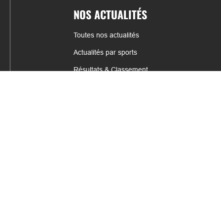
NOS ACTUALITÉS
Toutes nos actualités
Actualités par sports
Résultats & Classement
CONTACT
fabrice.connord@clermont-sports.fr
06 41 47 77 78
17 Avenue de Russie, 63140 Châtel-Guyon
Mentions légales – C.G.U
C.G.V.
Espace annonceur