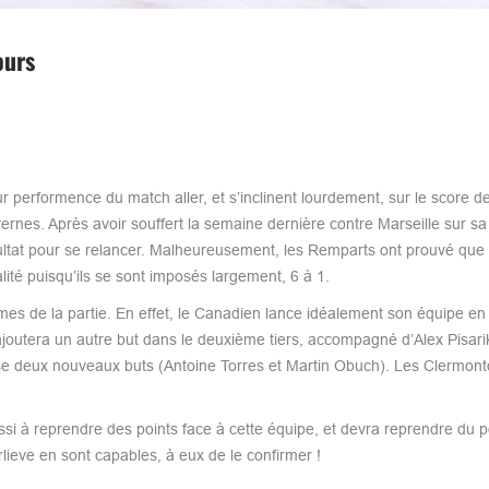
ours
r performence du match aller, et s’inclinent lourdement, sur le score d
rnes. Après avoir souffert la semaine dernière contre Marseille sur sa
ésultat pour se relancer. Malheureusement, les Remparts ont prouvé que
té puisqu’ils se sont imposés largement, 6 à 1.
s de la partie. En effet, le Canadien lance idéalement son équipe e
l ajoutera un autre but dans le deuxième tiers, accompagné d’Alex Pisarik
sse deux nouveaux buts (Antoine Torres et Martin Obuch). Les Clermont
ssi à reprendre des points face à cette équipe, et devra reprendre du po
ieve en sont capables, à eux de le confirmer !