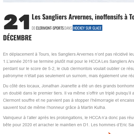
21
Les Sangliers Arvernes, inoffensifs à T
DE
CLERMONT-SPORTS
DANS
HOCKEY SUR GLACE
DÉCEMBRE
En déplacement à Tours, les Sangliers Arvernes n’ont pas récidivé leu
1.L’année 2019 se termine plutôt mal pour le HCCA Les Sangliers Arve
perdant sur le score de 5-2, le club clermontois voulait oublier ce r
patronyme n’était pas seulement un surnom, mais également une réali
Du côté des locaux, Jonathan Joanette a été un des grands bonhomme
un doublé dans le premier tiers. Il va même s’offrir un triplé puisqu’i
Clermont souffre et ne parvient pas à stopper l’hémorragie et encai
sauvent tout de même l’honneur grâce à Martin Kulha.
Vainqueur à l’aller après les prolongations, le HCCA n’a donc pas réu
bête pour 2020 et arracher le maintien en D1. Les hommes d’Eric Sarl