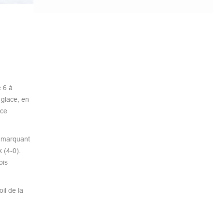
e 6 à
 glace, en
 ce
n marquant
 (4-0).
ois
il de la