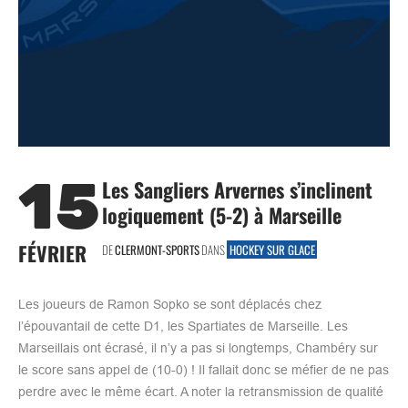
15
Les Sangliers Arvernes s’inclinent
logiquement (5-2) à Marseille
FÉVRIER
DE
CLERMONT-SPORTS
DANS
HOCKEY SUR GLACE
Les joueurs de Ramon Sopko se sont déplacés chez
l’épouvantail de cette D1, les Spartiates de Marseille. Les
Marseillais ont écrasé, il n’y a pas si longtemps, Chambéry sur
le score sans appel de (10-0) ! Il fallait donc se méfier de ne pas
perdre avec le même écart. A noter la retransmission de qualité