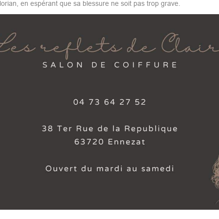
orian, en espérant que sa blessure ne soit pas trop grave.