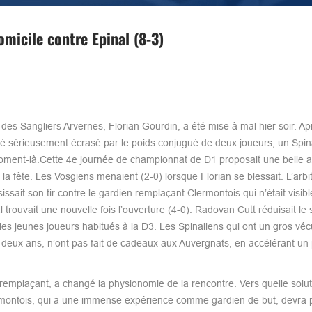
omicile contre Epinal (8-3)
 des Sangliers Arvernes, Florian Gourdin, a été mise à mal hier soir. A
été sérieusement écrasé par le poids conjugué de deux joueurs, un Spin
moment-là.Cette 4e journée de championnat de D1 proposait une belle a
la fête. Les Vosgiens menaient (2-0) lorsque Florian se blessait. L’arbi
issait son tir contre le gardien remplaçant Clermontois qui n’était visi
ouvait une nouvelle fois l’ouverture (4-0). Radovan Cutt réduisait le 
ur les jeunes joueurs habitués à la D3. Les Spinaliens qui ont un gros véc
e deux ans, n’ont pas fait de cadeaux aux Auvergnats, en accélérant un 
 remplaçant, a changé la physionomie de la rencontre. Vers quelle solut
rmontois, qui a une immense expérience comme gardien de but, devra 