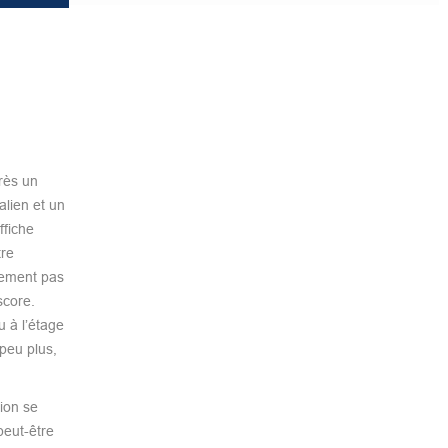
près un
alien et un
ffiche
tre
blement pas
score.
u à l’étage
peu plus,
ion se
peut-être