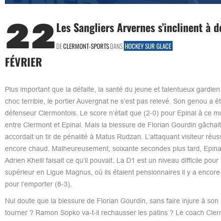
22
Les Sangliers Arvernes s’inclinent à d
DE
CLERMONT-SPORTS
DANS
HOCKEY SUR GLACE
FÉVRIER
Plus important que la défaite, la santé du jeune et talentueux gardien
choc terrible, le portier Auvergnat ne s’est pas relevé. Son genou a 
défenseur Clermontois. Le score n’était que (2-0) pour Epinal à ce 
entre Clermont et Epinal. Mais la blessure de Florian Gourdin gâchait 
accordait un tir de pénalité à Matus Rudzan. L’attaquant visiteur réuss
encore chaud. Malheureusement, soixante secondes plus tard, Epinal tr
Adrien Khelil faisait ce qu’il pouvait. La D1 est un niveau difficile po
supérieur en Ligue Magnus, où ils étaient pensionnaires il y a encor
pour l’emporter (8-3).
Nul doute que la blessure de Florian Gourdin, sans faire injure à son
tourner ? Ramon Sopko va-t-il rechausser les patins ? Le coach Cle