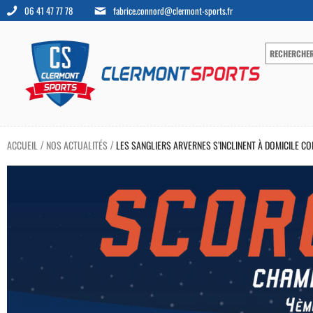
06 41 47 77 78
fabrice.connord@clermont-sports.fr
ACCUEIL
NOS ACTUALITÉS
LES SANGLIERS ARVERNES S’INCLINENT À DOMICILE CON
/
/