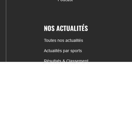
NOS ACTUALITÉS
Toutes nos actualités
Actualités par sports
Résultats & Classement
CONTACT
fabrice.connord@clermont-sports.fr
06 41 47 77 78
17 Avenue de Russie, 63140 Châtel-Guyon
Mentions légales – C.G.U