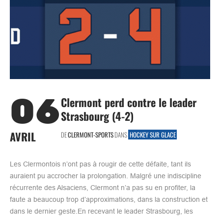
06
Clermont perd contre le leader
Strasbourg (4-2)
AVRIL
DE
CLERMONT-SPORTS
DANS
HOCKEY SUR GLACE
Les Clermontois n’ont pas à rougir de cette défaite, tant ils
auraient pu accrocher la prolongation. Malgré une indiscipline
récurrente des Alsaciens, Clermont n’a pas su en profiter, la
faute a beaucoup trop d’approximations, dans la construction et
dans le dernier geste.En recevant le leader Strasbourg, les