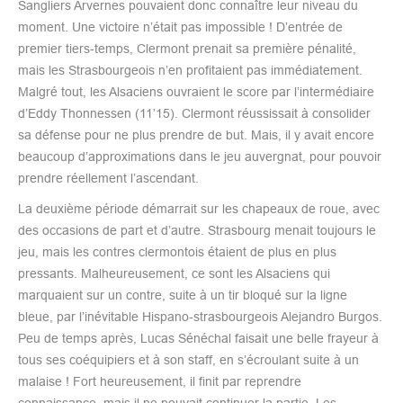
Sangliers Arvernes pouvaient donc connaître leur niveau du
moment. Une victoire n’était pas impossible ! D’entrée de
premier tiers-temps, Clermont prenait sa première pénalité,
mais les Strasbourgeois n’en profitaient pas immédiatement.
Malgré tout, les Alsaciens ouvraient le score par l’intermédiaire
d’Eddy Thonnessen (11’15). Clermont réussissait à consolider
sa défense pour ne plus prendre de but. Mais, il y avait encore
beaucoup d’approximations dans le jeu auvergnat, pour pouvoir
prendre réellement l’ascendant.
La deuxième période démarrait sur les chapeaux de roue, avec
des occasions de part et d’autre. Strasbourg menait toujours le
jeu, mais les contres clermontois étaient de plus en plus
pressants. Malheureusement, ce sont les Alsaciens qui
marquaient sur un contre, suite à un tir bloqué sur la ligne
bleue, par l’inévitable Hispano-strasbourgeois Alejandro Burgos.
Peu de temps après, Lucas Sénéchal faisait une belle frayeur à
tous ses coéquipiers et à son staff, en s’écroulant suite à un
malaise ! Fort heureusement, il finit par reprendre
connaissance, mais il ne pouvait continuer la partie. Les