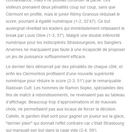
visiteurs prenaient deux pénalités coup sur coup, sans que
Clermont en profite, mais le junior Rémy Granoux réduisait le
score, pourtant à égalité numérique (1-2, 32’47). Ce but
auvergnat réveillait les leaders qui immédiatement refaisaient le
break par Louis Olive (1-3, 37′). Malgré une double infériorité
numérique pour les indisciplinés Strasbourgeois, les Sangliers
Arvernes ne marquaient pas faute à une incapacité de proposer
un jeu de puissance suffisamment efficace.
Le dernier tiers démarrait par des pénalités de chaque côté, et
enfin les Clermontois profitaient d’une nouvelle supériorité
numérique pour réduire le score (2-3, 51′) par le remarquable
Radovan Cutt. Les hommes de Ramon Sopko, spécialistes des
fins de match à rebondissements, ne revenaient pas au tableau
d’affichage. Beaucoup trop d’approximations et de mauvais
choix, ne permettaient pas aux locaux de forcer la décision.
Catelin, le gardien était sorti pour gagner un joueur sur la glace,
"dernier joker" qui donnait l’effet contraire car c’était Strasbourg
qui marquait son but dans la cage vide (2-4, 59′).