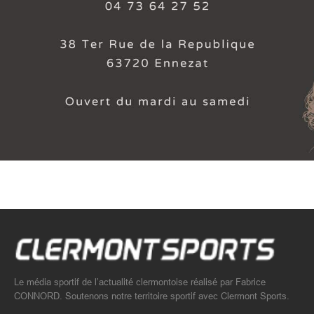
Le média sportif de l’actualité clermontoise réalisé par Fabrice
CONNORD. Soutenons notre territoire sportif avec Clermont Sports.