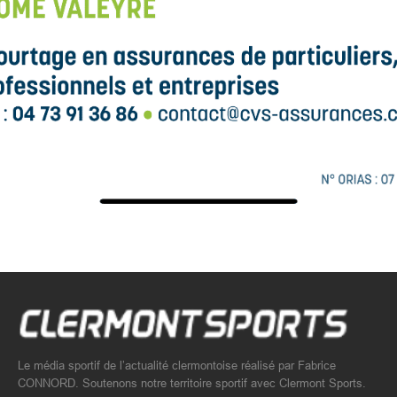
Le média sportif de l’actualité clermontoise réalisé par Fabrice
CONNORD. Soutenons notre territoire sportif avec Clermont Sports.