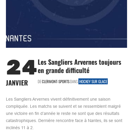
24
Les Sangliers Arvernes toujours
en grande difficulté
JANVIER
DE
CLERMONT-SPORTS
DANS
HOCKEY SUR GLACE
Les Sangliers Arvernes vivent définitivement une saison
compliquée. Les matchs se suivent et se ressemblent malgré
une victoire en fin d’année le reste ne sont que des résultats
catastrophiques. Dernière rencontre face à Nantes, ils se sont
inclinés 11 à 2.