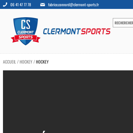
06 41 47 77 78
fabrice.connord@clermont-sports.fr
ACCUEIL
HOCKEY
HOCKEY
/
/