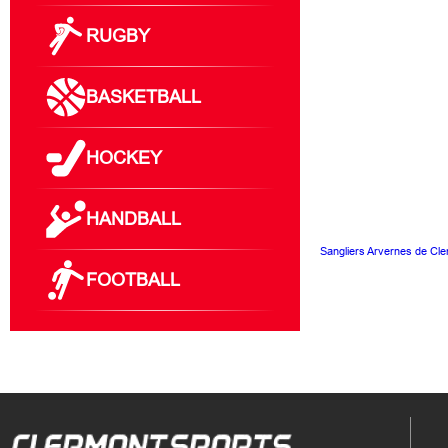
RUGBY
BASKETBALL
HOCKEY
HANDBALL
Sangliers Arvernes de Cle
FOOTBALL